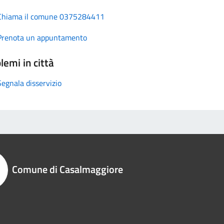
Chiama il comune 0375284411
Prenota un appuntamento
lemi in città
Segnala disservizio
Comune di Casalmaggiore