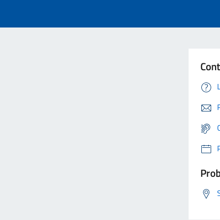
Cont
Prob