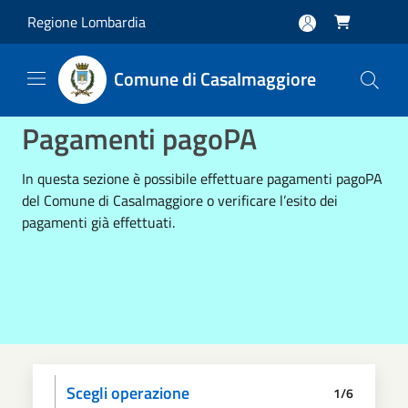
Salta al contenuto principale
Regione Lombardia

Comune di Casalmaggiore
Pagamenti pagoPA
In questa sezione è possibile effettuare pagamenti pagoPA
del Comune di Casalmaggiore o verificare l’esito dei
pagamenti già effettuati.
Scegli operazione
1/6
Informativa privacy
Scegli il pagamento
Dati anagrafici
Paga
Riepilogo