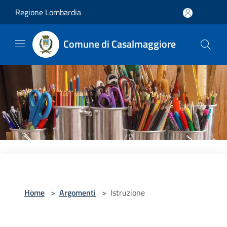
Salta al contenuto principale
Regione Lombardia
Comune di Casalmaggiore
Home
>
Argomenti
>
Istruzione